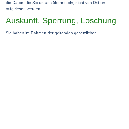
die Daten, die Sie an uns übermitteln, nicht von Dritten
mitgelesen werden.
Auskunft, Sperrung, Löschung
Sie haben im Rahmen der geltenden gesetzlichen
Bestimmungen jederzeit das Recht auf unentgeltliche Auskunft
über Ihre gespeicherten personenbezogenen Daten, deren
Herkunft und Empfänger und den Zweck der Datenverarbeitung
und ggf. ein Recht auf Berichtigung, Sperrung oder Löschung
dieser Daten. Hierzu sowie zu weiteren Fragen zum Thema
personenbezogene Daten können Sie sich jederzeit unter der im
Impressum angegebenen Adresse an uns wenden.
3. Datenerfassung auf
unserer Website
Cookies
Die Internetseiten verwenden teilweise so genannte Cookies.