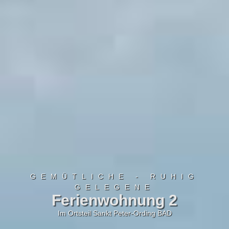
GEMÜTLICHE - RUHIG
GELEGENE
Ferienwohnung 2
Im Ortsteil Sankt Peter-Ording BAD