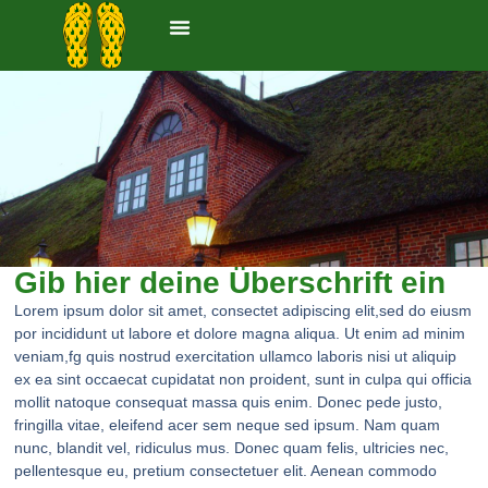
Ferienwohnungen
UNS TOHUS
Gib hier deine Überschrift ein
Lorem ipsum dolor sit amet, consectet adipiscing elit,sed do eiusm
por incididunt ut labore et dolore magna aliqua. Ut enim ad minim
veniam,fg quis nostrud exercitation ullamco laboris nisi ut aliquip
ex ea sint occaecat cupidatat non proident, sunt in culpa qui officia
mollit natoque consequat massa quis enim. Donec pede justo,
fringilla vitae, eleifend acer sem neque sed ipsum. Nam quam
nunc, blandit vel, ridiculus mus. Donec quam felis, ultricies nec,
pellentesque eu, pretium consectetuer elit. Aenean commodo